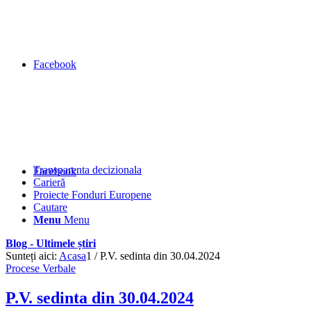
Facebook
Transparenta decizionala
Facebook
Carieră
Proiecte Fonduri Europene
Cautare
Menu
Menu
Blog - Ultimele știri
Sunteți aici:
Acasa
1
/
P.V. sedinta din 30.04.2024
Procese Verbale
P.V. sedinta din 30.04.2024