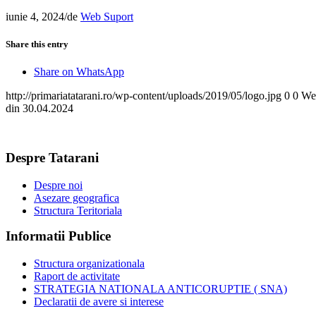
iunie 4, 2024
/
de
Web Suport
Share this entry
Share on WhatsApp
http://primariatatarani.ro/wp-content/uploads/2019/05/logo.jpg
0
0
We
din 30.04.2024
Despre Tatarani
Despre noi
Asezare geografica
Structura Teritoriala
Informatii Publice
Structura organizationala
Raport de activitate
STRATEGIA NATIONALA ANTICORUPTIE ( SNA)
Declaratii de avere si interese