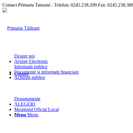
Contact Primaria Tatarani - Telefon: 0245.238.209 Fax: 0245.238.38
Despre noi
Avizier Electronic
Informatii publice
Documente si informatii financiare
Cautare
Achizitii publice
Departamente
ALEGERI
Monitorul Oficial Local
Menu
Menu