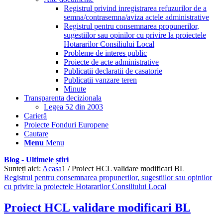
Registrul privind inregistrarea refuzurilor de a
semna/contrasemna/aviza actele administrative
Registrul pentru consemnarea propunerilor,
sugestiilor sau opinilor cu privire la proiectele
Hotararilor Consiliului Local
Probleme de interes public
Proiecte de acte administrative
Publicatii declaratii de casatorie
Publicatii vanzare teren
Minute
Transparenta decizionala
Legea 52 din 2003
Carieră
Proiecte Fonduri Europene
Cautare
Menu
Menu
Blog - Ultimele știri
Sunteți aici:
Acasa
1
/
Proiect HCL validare modificari BL
Registrul pentru consemnarea propunerilor, sugestiilor sau opinilor
cu privire la proiectele Hotararilor Consiliului Local
Proiect HCL validare modificari BL