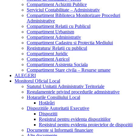
Compartiment Achizitii Publice
Serviciul Contabilitate – Administrativ
Compartiment Biblioteca Monitorizare Proceduri
Administrative
Compartiment Relatii cu Publicul
Compartiment Urbanism
Compartiment Administrativ
Compartiment Cadastru si Protectia Mediului
Registratura/ Relații cu publicul
Compartiment Juridic
Compartiment Agricol
Compartiment Asistenta Sociala
Compartiment Stare civila – Resurse umane
ALEGERI
Monitorul Oficial Local
Statutul Unitatii Administrativ Teritoriale
Regulamentele privind procedurile admnistrative
Hotararile Consiliului Local
Hotărâri
Dispozitiile Autoritatii Executive
Dispozitii
Registrul pentru evidenta dispozitiilor
Registrul pentru evidenta proiectelor de dispozitii
Documente si Informatii financiare
Alte documente