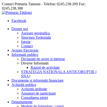
Contact Primaria Tatarani - Telefon: 0245.238.209 Fax:
0245.238.388
Facebook
Despre noi
Asezare geografica
Structura Teritoriala
Istoria
Contact
Avizier Electronic
Informatii publice
Declaratii de avere si interese
Diverse Informatii
Raport de activitate
STRATEGIA NATIONALA ANTICORUPTIE (
SNA)
Documente si informatii financiare
Achizitii publice
Achizitii atribuite
Anunturi de participare
Consultarea pietei
Departamente
Modele de formulare / cereri