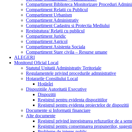
Compartiment Biblioteca Monitorizare Proceduri Adminis
Compartiment Relatii cu Publicul
Compartiment Urbanism
Compartiment Administrativ
Compartiment Cadastru si Protectia Mediului
Registratura/ Relații cu publicul
Compartiment Juridic
Compartiment Agricol
Compartiment Asistenta Sociala
Compartiment Stare civila – Resurse umane
ALEGERI
Monitorul Oficial Local
Statutul Unitatii Administrativ Teritoriale
Regulamentele privind procedurile admnistrative
Hotararile Consiliului Local
Hotărâri
Dispozitiile Autoritatii Executive
Dispozitii
Registrul pentru evidenta dispozitiilor
Registrul pentru evidenta proiectelor de dispozitii
Documente si Informatii financiare
Alte documente
Registrul privind inregistrarea refuzurilor de a se
Registrul pentru consemnarea propunerilor, sugestiil
Probleme de interes public