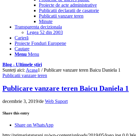
Proiecte de acte administrative
Publicatii declaratii de casatorie
Publicatii vanzare teren
Minute
Transparenta decizionala
Legea 52 din 2003
Carieră
Proiecte Fonduri Europene
Cautare
Menu
Menu
Blog - Ultimele știri
Sunteți aici:
Acasa
1
/
Publicare vanzare teren Baicu Daniela 1
Publicatii vanzare teren
Publicare vanzare teren Baicu Daniela 1
decembrie 3, 2019
/
de
Web Suport
Share this entry
Share on WhatsApp
http://primariatatarani.ro/wp-content/uploads/2019/05/logo.jpg
0
0
We