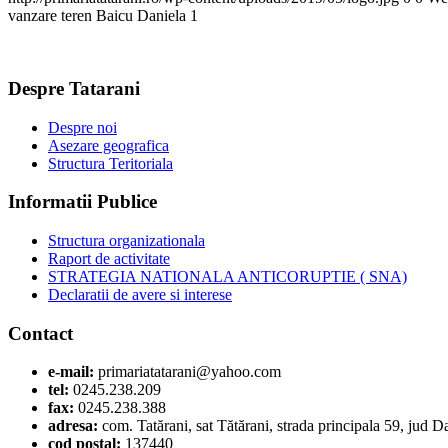
vanzare teren Baicu Daniela 1
Despre Tatarani
Despre noi
Asezare geografica
Structura Teritoriala
Informatii Publice
Structura organizationala
Raport de activitate
STRATEGIA NATIONALA ANTICORUPTIE ( SNA)
Declaratii de avere si interese
Contact
e-mail:
primariatatarani@yahoo.com
tel:
0245.238.209
fax:
0245.238.388
adresa:
com. Tatărani, sat Tătărani, strada principala 59, jud 
cod postal:
137440