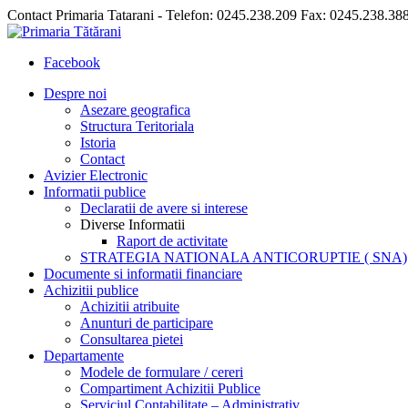
Contact Primaria Tatarani - Telefon: 0245.238.209 Fax: 0245.238.38
Facebook
Despre noi
Asezare geografica
Structura Teritoriala
Istoria
Contact
Avizier Electronic
Informatii publice
Declaratii de avere si interese
Diverse Informatii
Raport de activitate
STRATEGIA NATIONALA ANTICORUPTIE ( SNA)
Documente si informatii financiare
Achizitii publice
Achizitii atribuite
Anunturi de participare
Consultarea pietei
Departamente
Modele de formulare / cereri
Compartiment Achizitii Publice
Serviciul Contabilitate – Administrativ