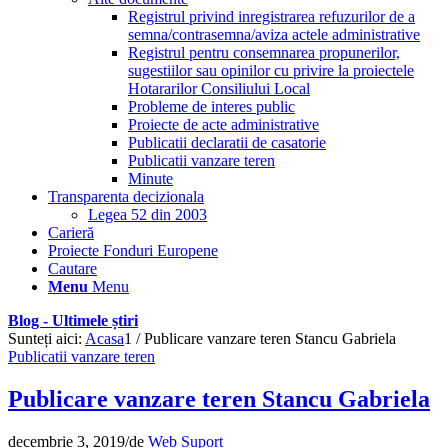
Registrul privind inregistrarea refuzurilor de a
semna/contrasemna/aviza actele administrative
Registrul pentru consemnarea propunerilor,
sugestiilor sau opinilor cu privire la proiectele
Hotararilor Consiliului Local
Probleme de interes public
Proiecte de acte administrative
Publicatii declaratii de casatorie
Publicatii vanzare teren
Minute
Transparenta decizionala
Legea 52 din 2003
Carieră
Proiecte Fonduri Europene
Cautare
Menu
Menu
Blog - Ultimele știri
Sunteți aici:
Acasa
1
/
Publicare vanzare teren Stancu Gabriela
Publicatii vanzare teren
Publicare vanzare teren Stancu Gabriela
decembrie 3, 2019
/
de
Web Suport