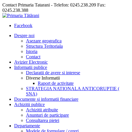
Contact Primaria Tatarani - Telefon: 0245.238.209 Fax:
0245.238.388
Facebook
Despre noi
Asezare geografica
Structura Teritoriala
Istoria
Contact
Avizier Electronic
Informatii publice
Declaratii de avere si interese
Diverse Informatii
Raport de activitate
STRATEGIA NATIONALA ANTICORUPTIE (
SNA)
Documente si informatii financiare
Achizitii publice
Achizitii atribuite
Anunturi de participare
Consultarea pietei
Departamente
Modele de formulare / cereri