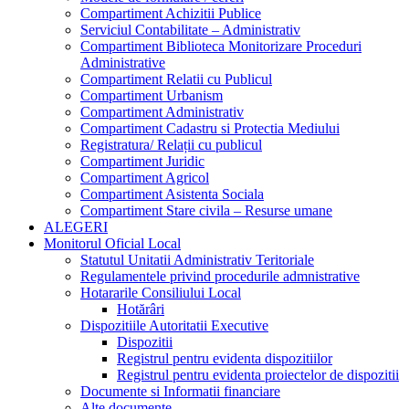
Compartiment Achizitii Publice
Serviciul Contabilitate – Administrativ
Compartiment Biblioteca Monitorizare Proceduri
Administrative
Compartiment Relatii cu Publicul
Compartiment Urbanism
Compartiment Administrativ
Compartiment Cadastru si Protectia Mediului
Registratura/ Relații cu publicul
Compartiment Juridic
Compartiment Agricol
Compartiment Asistenta Sociala
Compartiment Stare civila – Resurse umane
ALEGERI
Monitorul Oficial Local
Statutul Unitatii Administrativ Teritoriale
Regulamentele privind procedurile admnistrative
Hotararile Consiliului Local
Hotărâri
Dispozitiile Autoritatii Executive
Dispozitii
Registrul pentru evidenta dispozitiilor
Registrul pentru evidenta proiectelor de dispozitii
Documente si Informatii financiare
Alte documente