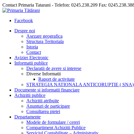
Contact Primaria Tatarani - Telefon: 0245.238.209 Fax: 0245.238.38
Facebook
Despre noi
Asezare geografica
Structura Teritoriala
Istoria
Contact
Avizier Electronic
Informatii publice
Declaratii de avere si interese
Diverse Informatii
Raport de activitate
STRATEGIA NATIONALA ANTICORUPTIE ( SNA)
Documente si informatii financiare
Achizitii publice
Achizitii atribuite
Anunturi de participare
Consultarea pietei
Departamente
Modele de formulare / cereri
Compartiment Achizitii Publice
Serviciul Contabilitate – Administrativ