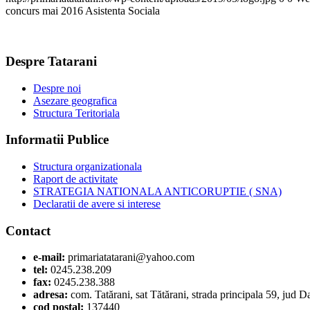
concurs mai 2016 Asistenta Sociala
Despre Tatarani
Despre noi
Asezare geografica
Structura Teritoriala
Informatii Publice
Structura organizationala
Raport de activitate
STRATEGIA NATIONALA ANTICORUPTIE ( SNA)
Declaratii de avere si interese
Contact
e-mail:
primariatatarani@yahoo.com
tel:
0245.238.209
fax:
0245.238.388
adresa:
com. Tatărani, sat Tătărani, strada principala 59, jud 
cod postal:
137440