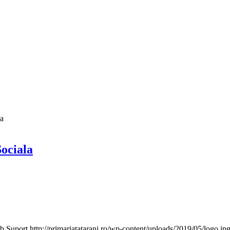
la
Sociala
b Suport
http://primariatatarani.ro/wp-content/uploads/2019/05/logo.jp