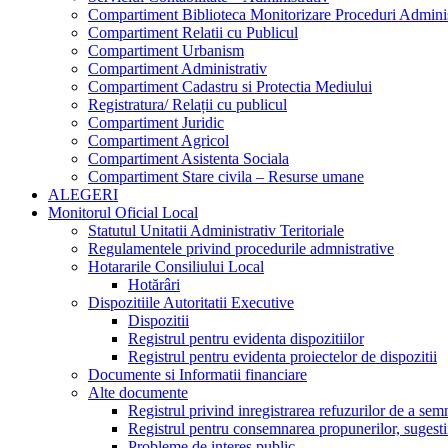
Compartiment Biblioteca Monitorizare Proceduri Adminis
Compartiment Relatii cu Publicul
Compartiment Urbanism
Compartiment Administrativ
Compartiment Cadastru si Protectia Mediului
Registratura/ Relații cu publicul
Compartiment Juridic
Compartiment Agricol
Compartiment Asistenta Sociala
Compartiment Stare civila – Resurse umane
ALEGERI
Monitorul Oficial Local
Statutul Unitatii Administrativ Teritoriale
Regulamentele privind procedurile admnistrative
Hotararile Consiliului Local
Hotărâri
Dispozitiile Autoritatii Executive
Dispozitii
Registrul pentru evidenta dispozitiilor
Registrul pentru evidenta proiectelor de dispozitii
Documente si Informatii financiare
Alte documente
Registrul privind inregistrarea refuzurilor de a se
Registrul pentru consemnarea propunerilor, sugestiil
Probleme de interes public