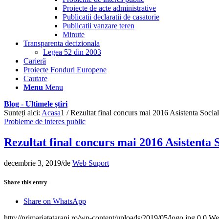
Proiecte de acte administrative
Publicatii declaratii de casatorie
Publicatii vanzare teren
Minute
Transparenta decizionala
Legea 52 din 2003
Carieră
Proiecte Fonduri Europene
Cautare
Menu
Menu
Blog - Ultimele știri
Sunteți aici:
Acasa
1
/
Rezultat final concurs mai 2016 Asistenta Socia
Probleme de interes public
Rezultat final concurs mai 2016 Asistenta 
decembrie 3, 2019
/
de
Web Suport
Share this entry
Share on WhatsApp
http://primariatatarani.ro/wp-content/uploads/2019/05/logo.jpg
0
0
We