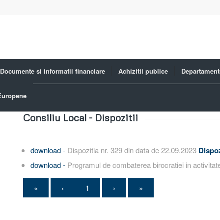
Documente si informatii financiare
Achizitii publice
Departament
 Europene
Consiliu Local - Dispozitii
download -
Dispozitia nr. 329 din data de 22.09.2023
Dispoz
download -
Programul de combaterea birocratiei in activitate
«
‹
1
›
»