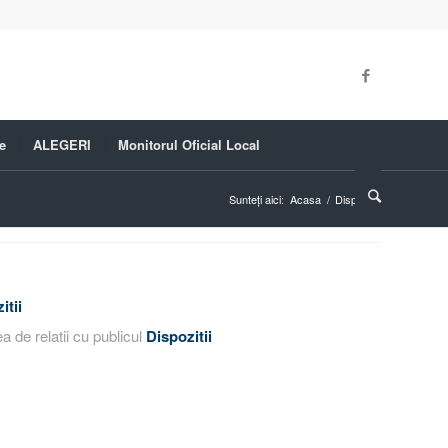
e
ALEGERI
Monitorul Oficial Local
Sunteți aici:
Acasa
/
Dispozitii
itii
a de relatii cu publicul
Dispozitii