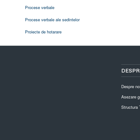
Procese verbale
Procese verbale ale sedintelor
Proiecte de hotarare
DESPR
Despre no
Asezare g
Structura T