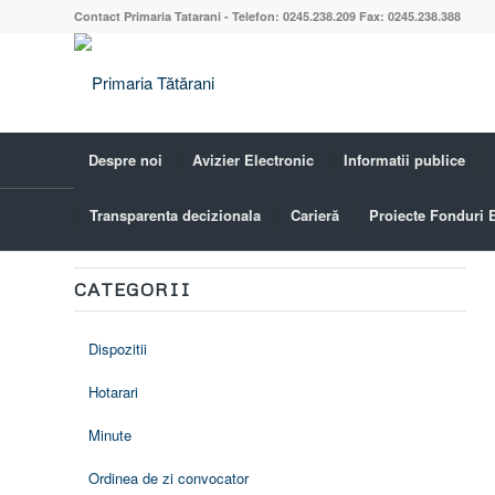
Contact Primaria Tatarani - Telefon: 0245.238.209 Fax: 0245.238.388
Despre noi
Avizier Electronic
Informatii publice
Transparenta decizionala
Carieră
Proiecte Fonduri
Dispozitii
CATEGORII
Dispozitii
Hotarari
Minute
Ordinea de zi convocator