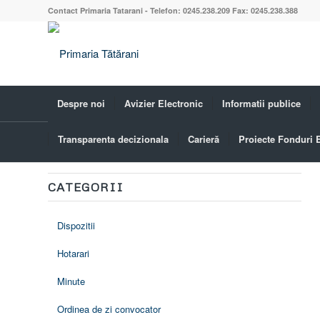
Contact Primaria Tatarani - Telefon: 0245.238.209 Fax: 0245.238.388
Despre noi
Avizier Electronic
Informatii publice
Transparenta decizionala
Carieră
Proiecte Fonduri
Hotarari
CATEGORII
Dispozitii
Hotarari
Minute
Ordinea de zi convocator