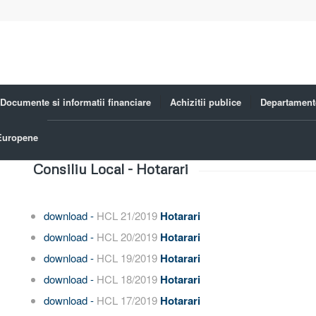
Documente si informatii financiare
Achizitii publice
Departament
 Europene
Consiliu Local - Hotarari
download -
HCL 21/2019
Hotarari
download -
HCL 20/2019
Hotarari
download -
HCL 19/2019
Hotarari
download -
HCL 18/2019
Hotarari
download -
HCL 17/2019
Hotarari