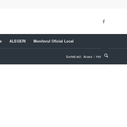
e
ALEGERI
Monitorul Oficial Local
Sunteți aici:
Acasa
/
Hotarari