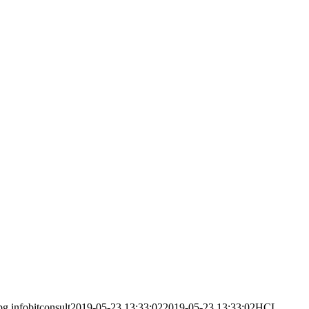
pg
infobitconsult
2019-05-23 13:33:02
2019-05-23 13:33:02
HCL