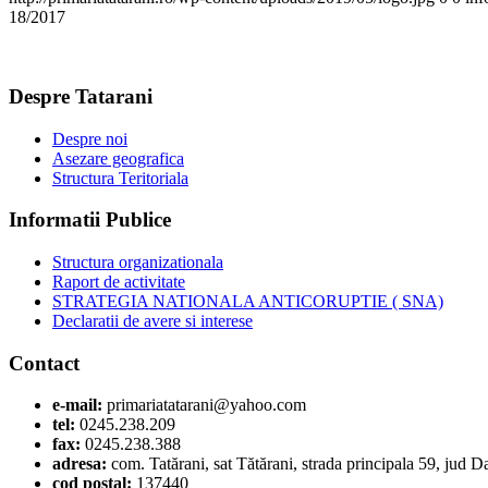
18/2017
Despre Tatarani
Despre noi
Asezare geografica
Structura Teritoriala
Informatii Publice
Structura organizationala
Raport de activitate
STRATEGIA NATIONALA ANTICORUPTIE ( SNA)
Declaratii de avere si interese
Contact
e-mail:
primariatatarani@yahoo.com
tel:
0245.238.209
fax:
0245.238.388
adresa:
com. Tatărani, sat Tătărani, strada principala 59, jud 
cod postal:
137440