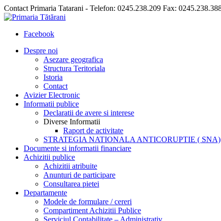
Contact Primaria Tatarani - Telefon: 0245.238.209 Fax: 0245.238.38
Facebook
Despre noi
Asezare geografica
Structura Teritoriala
Istoria
Contact
Avizier Electronic
Informatii publice
Declaratii de avere si interese
Diverse Informatii
Raport de activitate
STRATEGIA NATIONALA ANTICORUPTIE ( SNA)
Documente si informatii financiare
Achizitii publice
Achizitii atribuite
Anunturi de participare
Consultarea pietei
Departamente
Modele de formulare / cereri
Compartiment Achizitii Publice
Serviciul Contabilitate – Administrativ