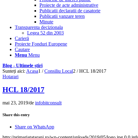
Proiecte de acte administrative
Publicatii declaratii de casatorie
Publicatii vanzare teren
Minute
Transparenta decizionala
Legea 52 din 2003
Carieră
Proiecte Fonduri Europene
Cautare
Menu
Menu
Blog - Ultimele știri
Sunteți aici:
Acasa
1
/
Consiliu Local
2
/
HCL 18/2017
Hotarari
HCL 18/2017
mai 23, 2019
/
de
infobitconsult
Share this entry
Share on WhatsApp
http://primariatatarani.ro/wp-content/uploads/2019/05/logo.jpg
0
0
inf