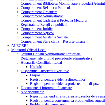
Compartiment Biblioteca Monitorizare Proceduri Adminis
Compartiment Relatii cu Publicul
Compartiment Urbanism
Compartiment Administrativ
Compartiment Cadastru si Protectia Mediului
Registratura/ Relații cu publicul
Compartiment Juridic
Compartiment Agricol
Compartiment Asistenta Sociala
Compartiment Stare civila – Resurse umane
ALEGERI
Monitorul Oficial Local
Statutul Unitatii Administrativ Teritoriale
Regulamentele privind procedurile admnistrative
Hotararile Consiliului Local
Hotărâri
Dispozitiile Autoritatii Executive
Dispozitii
Registrul pentru evidenta dispozitiilor
Registrul pentru evidenta proiectelor de dispozitii
Documente si Informatii financiare
Alte documente
Registrul privind inregistrarea refuzurilor de a se
Registrul pentru consemnarea propunerilor, sugestiil
Probleme de interes public