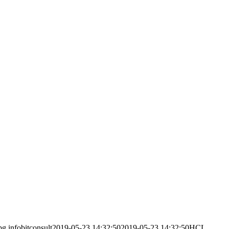
pg
infobitconsult
2019-05-23 14:32:50
2019-05-23 14:32:50
HCL