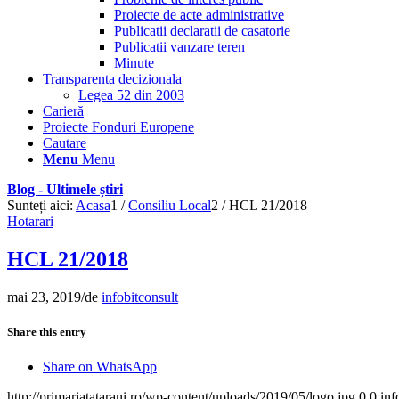
Proiecte de acte administrative
Publicatii declaratii de casatorie
Publicatii vanzare teren
Minute
Transparenta decizionala
Legea 52 din 2003
Carieră
Proiecte Fonduri Europene
Cautare
Menu
Menu
Blog - Ultimele știri
Sunteți aici:
Acasa
1
/
Consiliu Local
2
/
HCL 21/2018
Hotarari
HCL 21/2018
mai 23, 2019
/
de
infobitconsult
Share this entry
Share on WhatsApp
http://primariatatarani.ro/wp-content/uploads/2019/05/logo.jpg
0
0
inf