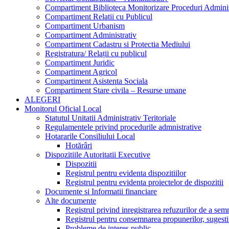
Compartiment Biblioteca Monitorizare Proceduri Adminis
Compartiment Relatii cu Publicul
Compartiment Urbanism
Compartiment Administrativ
Compartiment Cadastru si Protectia Mediului
Registratura/ Relații cu publicul
Compartiment Juridic
Compartiment Agricol
Compartiment Asistenta Sociala
Compartiment Stare civila – Resurse umane
ALEGERI
Monitorul Oficial Local
Statutul Unitatii Administrativ Teritoriale
Regulamentele privind procedurile admnistrative
Hotararile Consiliului Local
Hotărâri
Dispozitiile Autoritatii Executive
Dispozitii
Registrul pentru evidenta dispozitiilor
Registrul pentru evidenta proiectelor de dispozitii
Documente si Informatii financiare
Alte documente
Registrul privind inregistrarea refuzurilor de a se
Registrul pentru consemnarea propunerilor, sugestiil
Probleme de interes public