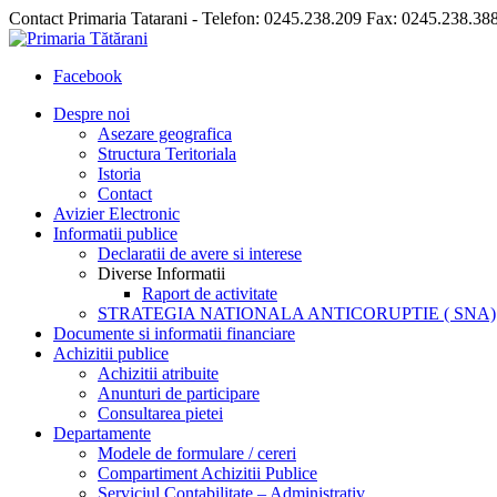
Contact Primaria Tatarani - Telefon: 0245.238.209 Fax: 0245.238.38
Facebook
Despre noi
Asezare geografica
Structura Teritoriala
Istoria
Contact
Avizier Electronic
Informatii publice
Declaratii de avere si interese
Diverse Informatii
Raport de activitate
STRATEGIA NATIONALA ANTICORUPTIE ( SNA)
Documente si informatii financiare
Achizitii publice
Achizitii atribuite
Anunturi de participare
Consultarea pietei
Departamente
Modele de formulare / cereri
Compartiment Achizitii Publice
Serviciul Contabilitate – Administrativ