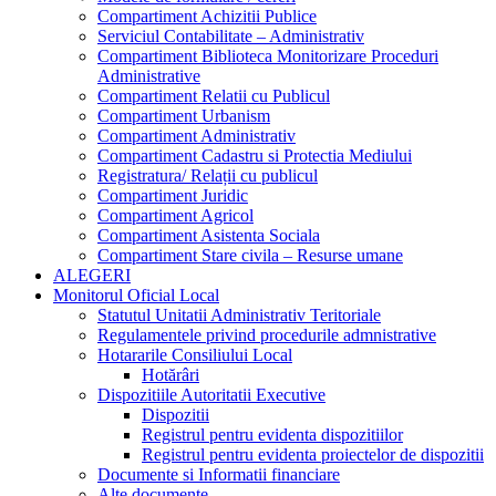
Compartiment Achizitii Publice
Serviciul Contabilitate – Administrativ
Compartiment Biblioteca Monitorizare Proceduri
Administrative
Compartiment Relatii cu Publicul
Compartiment Urbanism
Compartiment Administrativ
Compartiment Cadastru si Protectia Mediului
Registratura/ Relații cu publicul
Compartiment Juridic
Compartiment Agricol
Compartiment Asistenta Sociala
Compartiment Stare civila – Resurse umane
ALEGERI
Monitorul Oficial Local
Statutul Unitatii Administrativ Teritoriale
Regulamentele privind procedurile admnistrative
Hotararile Consiliului Local
Hotărâri
Dispozitiile Autoritatii Executive
Dispozitii
Registrul pentru evidenta dispozitiilor
Registrul pentru evidenta proiectelor de dispozitii
Documente si Informatii financiare
Alte documente