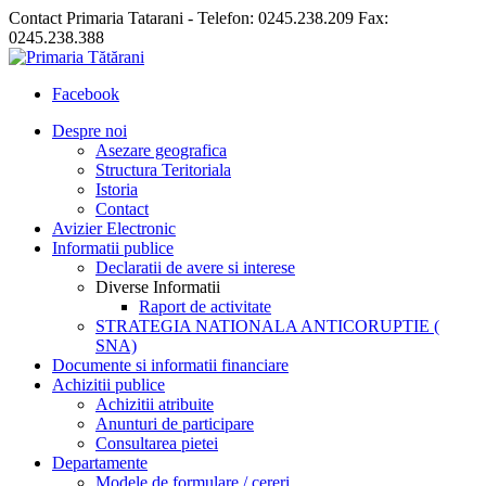
Contact Primaria Tatarani - Telefon: 0245.238.209 Fax:
0245.238.388
Facebook
Despre noi
Asezare geografica
Structura Teritoriala
Istoria
Contact
Avizier Electronic
Informatii publice
Declaratii de avere si interese
Diverse Informatii
Raport de activitate
STRATEGIA NATIONALA ANTICORUPTIE (
SNA)
Documente si informatii financiare
Achizitii publice
Achizitii atribuite
Anunturi de participare
Consultarea pietei
Departamente
Modele de formulare / cereri