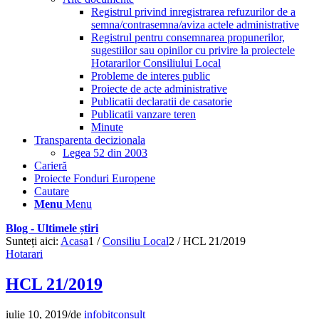
Registrul privind inregistrarea refuzurilor de a
semna/contrasemna/aviza actele administrative
Registrul pentru consemnarea propunerilor,
sugestiilor sau opinilor cu privire la proiectele
Hotararilor Consiliului Local
Probleme de interes public
Proiecte de acte administrative
Publicatii declaratii de casatorie
Publicatii vanzare teren
Minute
Transparenta decizionala
Legea 52 din 2003
Carieră
Proiecte Fonduri Europene
Cautare
Menu
Menu
Blog - Ultimele știri
Sunteți aici:
Acasa
1
/
Consiliu Local
2
/
HCL 21/2019
Hotarari
HCL 21/2019
iulie 10, 2019
/
de
infobitconsult