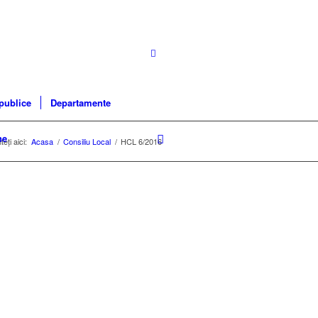
 publice
Departamente
ne
eți aici:
Acasa
/
Consiliu Local
/
HCL 6/2016