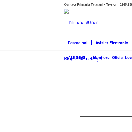
Contact Primaria Tatarani - Telefon: 0245.23
Despre noi
Avizier Electronic
ALEGERI
Monitorul Oficial Loc
Blog - Ultimele știri