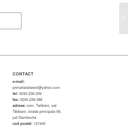
HC
CONTACT
e-mail:
primariatatarani@yahoo.com
tel:
0245.238.209
fax:
0245.238.388
adresa:
com. Tatărani, sat
Tătărani, strada principala 59,
jud Dambovita
cod postal:
137440