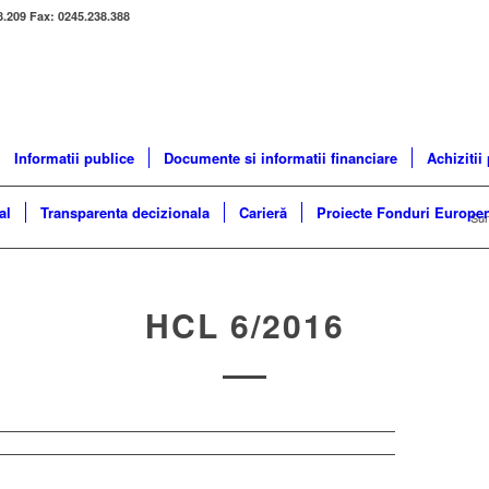
8.209 Fax: 0245.238.388
Informatii publice
Documente si informatii financiare
Achizitii
al
Transparenta decizionala
Carieră
Proiecte Fonduri Europe
Sunt
HCL 6/2016