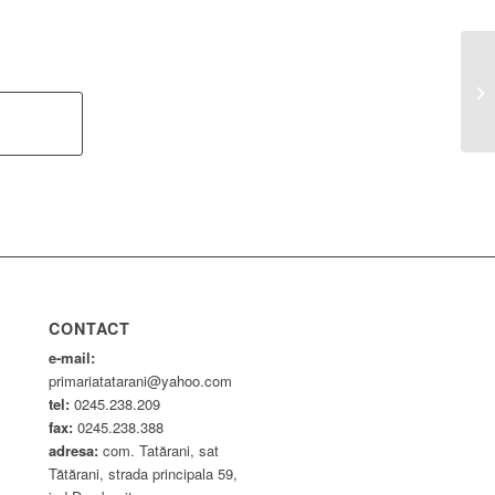
De
CONTACT
e-mail:
primariatatarani@yahoo.com
tel:
0245.238.209
fax:
0245.238.388
adresa:
com. Tatărani, sat
Tătărani, strada principala 59,