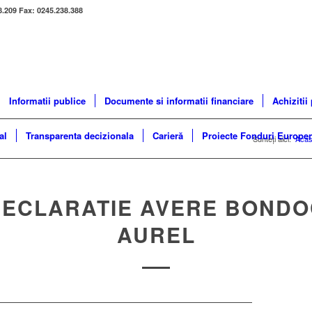
8.209 Fax: 0245.238.388
Informatii publice
Documente si informatii financiare
Achizitii
al
Transparenta decizionala
Carieră
Proiecte Fonduri Europe
Sunteți aici:
Aca
DECLARATIE AVERE BONDO
AUREL