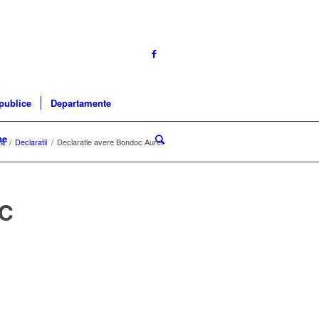
 publice
Departamente
ne
sa
/
Declaratii
/
Declaratie avere Bondoc Aurel
C