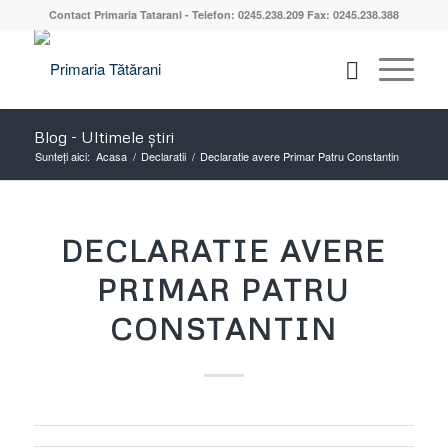
Contact Primaria Tatarani - Telefon: 0245.238.209 Fax: 0245.238.388
Blog - Ultimele știri
Sunteți aici:
Acasa
/
Declaratii
/
Declaratie avere Primar Patru Constantin
DECLARATIE AVERE
PRIMAR PATRU
CONSTANTIN