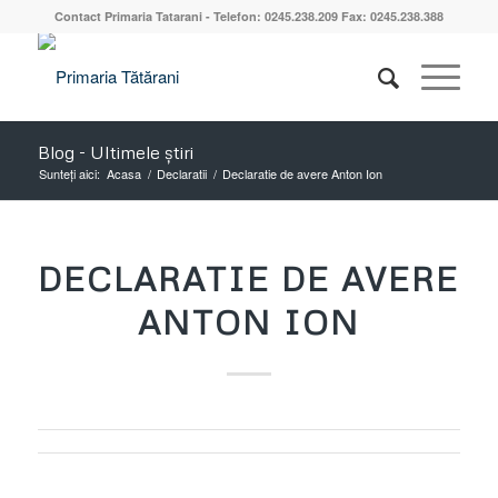
Contact Primaria Tatarani - Telefon: 0245.238.209 Fax: 0245.238.388
Blog - Ultimele știri
Sunteți aici:
Acasa
/
Declaratii
/
Declaratie de avere Anton Ion
DECLARATIE DE AVERE
ANTON ION