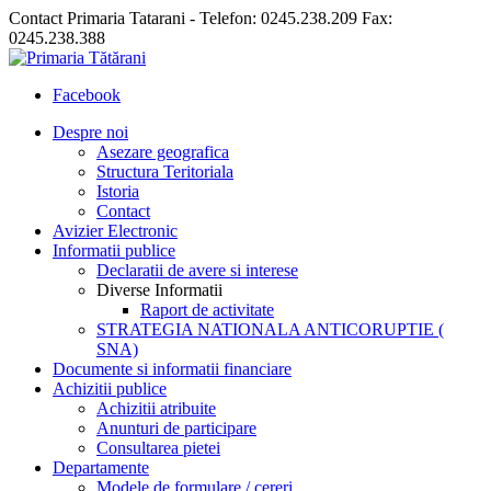
Contact Primaria Tatarani - Telefon: 0245.238.209 Fax:
0245.238.388
Facebook
Despre noi
Asezare geografica
Structura Teritoriala
Istoria
Contact
Avizier Electronic
Informatii publice
Declaratii de avere si interese
Diverse Informatii
Raport de activitate
STRATEGIA NATIONALA ANTICORUPTIE (
SNA)
Documente si informatii financiare
Achizitii publice
Achizitii atribuite
Anunturi de participare
Consultarea pietei
Departamente
Modele de formulare / cereri