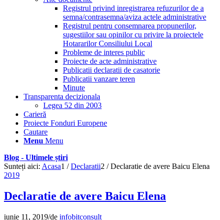
Registrul privind inregistrarea refuzurilor de a
semna/contrasemna/aviza actele administrative
Registrul pentru consemnarea propunerilor,
sugestiilor sau opinilor cu privire la proiectele
Hotararilor Consiliului Local
Probleme de interes public
Proiecte de acte administrative
Publicatii declaratii de casatorie
Publicatii vanzare teren
Minute
Transparenta decizionala
Legea 52 din 2003
Carieră
Proiecte Fonduri Europene
Cautare
Menu
Menu
Blog - Ultimele știri
Sunteți aici:
Acasa
1
/
Declaratii
2
/
Declaratie de avere Baicu Elena
2019
Declaratie de avere Baicu Elena
iunie 11, 2019
/
de
infobitconsult