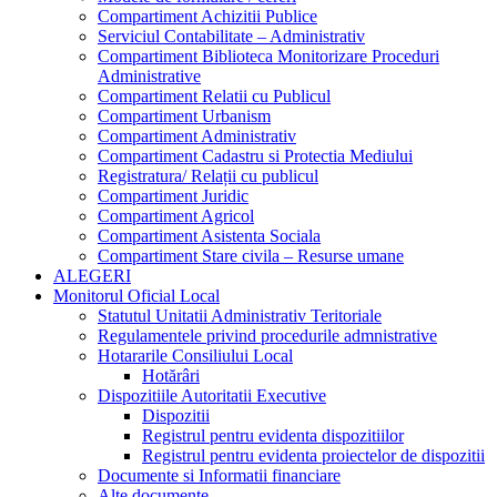
Compartiment Achizitii Publice
Serviciul Contabilitate – Administrativ
Compartiment Biblioteca Monitorizare Proceduri
Administrative
Compartiment Relatii cu Publicul
Compartiment Urbanism
Compartiment Administrativ
Compartiment Cadastru si Protectia Mediului
Registratura/ Relații cu publicul
Compartiment Juridic
Compartiment Agricol
Compartiment Asistenta Sociala
Compartiment Stare civila – Resurse umane
ALEGERI
Monitorul Oficial Local
Statutul Unitatii Administrativ Teritoriale
Regulamentele privind procedurile admnistrative
Hotararile Consiliului Local
Hotărâri
Dispozitiile Autoritatii Executive
Dispozitii
Registrul pentru evidenta dispozitiilor
Registrul pentru evidenta proiectelor de dispozitii
Documente si Informatii financiare
Alte documente