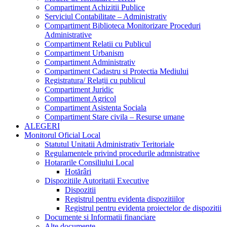
Compartiment Achizitii Publice
Serviciul Contabilitate – Administrativ
Compartiment Biblioteca Monitorizare Proceduri
Administrative
Compartiment Relatii cu Publicul
Compartiment Urbanism
Compartiment Administrativ
Compartiment Cadastru si Protectia Mediului
Registratura/ Relații cu publicul
Compartiment Juridic
Compartiment Agricol
Compartiment Asistenta Sociala
Compartiment Stare civila – Resurse umane
ALEGERI
Monitorul Oficial Local
Statutul Unitatii Administrativ Teritoriale
Regulamentele privind procedurile admnistrative
Hotararile Consiliului Local
Hotărâri
Dispozitiile Autoritatii Executive
Dispozitii
Registrul pentru evidenta dispozitiilor
Registrul pentru evidenta proiectelor de dispozitii
Documente si Informatii financiare
Alte documente