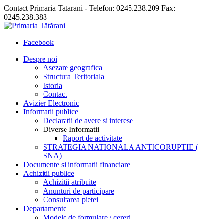
Contact Primaria Tatarani - Telefon: 0245.238.209 Fax:
0245.238.388
Facebook
Despre noi
Asezare geografica
Structura Teritoriala
Istoria
Contact
Avizier Electronic
Informatii publice
Declaratii de avere si interese
Diverse Informatii
Raport de activitate
STRATEGIA NATIONALA ANTICORUPTIE (
SNA)
Documente si informatii financiare
Achizitii publice
Achizitii atribuite
Anunturi de participare
Consultarea pietei
Departamente
Modele de formulare / cereri