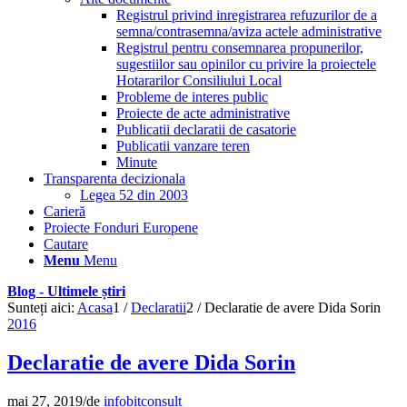
Registrul privind inregistrarea refuzurilor de a
semna/contrasemna/aviza actele administrative
Registrul pentru consemnarea propunerilor,
sugestiilor sau opinilor cu privire la proiectele
Hotararilor Consiliului Local
Probleme de interes public
Proiecte de acte administrative
Publicatii declaratii de casatorie
Publicatii vanzare teren
Minute
Transparenta decizionala
Legea 52 din 2003
Carieră
Proiecte Fonduri Europene
Cautare
Menu
Menu
Blog - Ultimele știri
Sunteți aici:
Acasa
1
/
Declaratii
2
/
Declaratie de avere Dida Sorin
2016
Declaratie de avere Dida Sorin
mai 27, 2019
/
de
infobitconsult