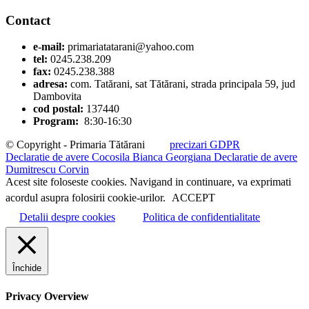
Contact
e-mail:
primariatatarani@yahoo.com
tel:
0245.238.209
fax:
0245.238.388
adresa:
com. Tatărani, sat Tătărani, strada principala 59, jud
Dambovita
cod postal:
137440
Program:
8:30-16:30
© Copyright - Primaria Tătărani
precizari GDPR
Declaratie de avere Cocosila Bianca Georgiana
Declaratie de avere
Dumitrescu Corvin
Acest site foloseste cookies. Navigand in continuare, va exprimati
acordul asupra folosirii cookie-urilor.
ACCEPT
Detalii despre cookies
Politica de confidentialitate
Închide
Privacy Overview