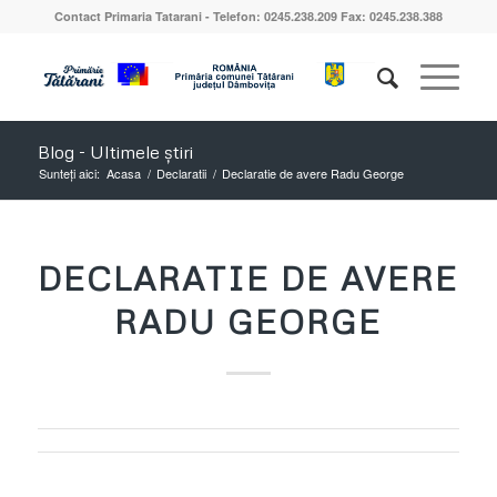
Contact Primaria Tatarani - Telefon: 0245.238.209 Fax: 0245.238.388
Blog - Ultimele știri
Sunteți aici:
Acasa
/
Declaratii
/
Declaratie de avere Radu George
DECLARATIE DE AVERE
RADU GEORGE