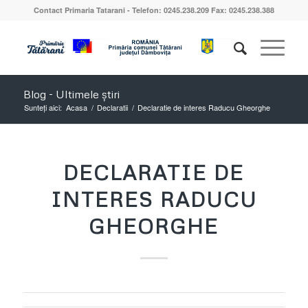
Contact Primaria Tatarani - Telefon: 0245.238.209 Fax: 0245.238.388
Blog - Ultimele știri
Sunteți aici:
Acasa
/
Declaratii
/
Declaratie de interes Raducu Gheorghe
DECLARATIE DE
INTERES RADUCU
GHEORGHE