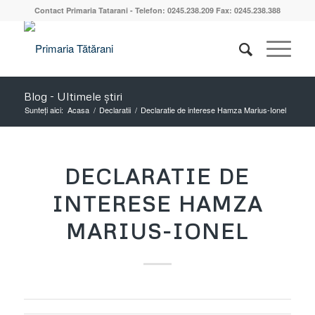
Contact Primaria Tatarani - Telefon: 0245.238.209 Fax: 0245.238.388
Blog - Ultimele știri
Sunteți aici:
Acasa
/
Declaratii
/
Declaratie de interese Hamza Marius-Ionel
DECLARATIE DE
INTERESE HAMZA
MARIUS-IONEL