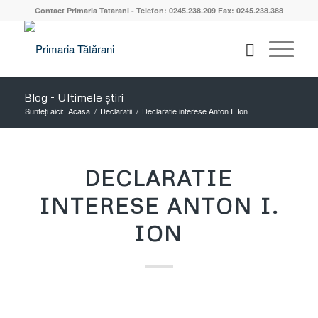
Contact Primaria Tatarani - Telefon: 0245.238.209 Fax: 0245.238.388
Blog - Ultimele știri
Sunteți aici:
Acasa
/
Declaratii
/
Declaratie interese Anton I. Ion
DECLARATIE
INTERESE ANTON I.
ION