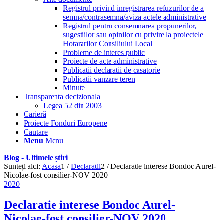
Registrul privind inregistrarea refuzurilor de a
semna/contrasemna/aviza actele administrative
Registrul pentru consemnarea propunerilor,
sugestiilor sau opinilor cu privire la proiectele
Hotararilor Consiliului Local
Probleme de interes public
Proiecte de acte administrative
Publicatii declaratii de casatorie
Publicatii vanzare teren
Minute
Transparenta decizionala
Legea 52 din 2003
Carieră
Proiecte Fonduri Europene
Cautare
Menu
Menu
Blog - Ultimele știri
Sunteți aici:
Acasa
1
/
Declaratii
2
/
Declaratie interese Bondoc Aurel-
Nicolae-fost consilier-NOV 2020
2020
Declaratie interese Bondoc Aurel-
Nicolae-fost consilier-NOV 2020