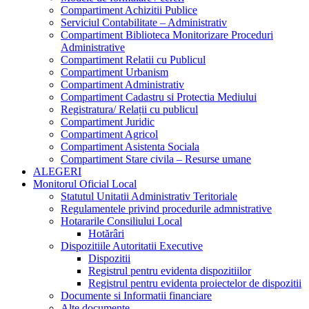
Compartiment Achizitii Publice
Serviciul Contabilitate – Administrativ
Compartiment Biblioteca Monitorizare Proceduri
Administrative
Compartiment Relatii cu Publicul
Compartiment Urbanism
Compartiment Administrativ
Compartiment Cadastru si Protectia Mediului
Registratura/ Relații cu publicul
Compartiment Juridic
Compartiment Agricol
Compartiment Asistenta Sociala
Compartiment Stare civila – Resurse umane
ALEGERI
Monitorul Oficial Local
Statutul Unitatii Administrativ Teritoriale
Regulamentele privind procedurile admnistrative
Hotararile Consiliului Local
Hotărâri
Dispozitiile Autoritatii Executive
Dispozitii
Registrul pentru evidenta dispozitiilor
Registrul pentru evidenta proiectelor de dispozitii
Documente si Informatii financiare
Alte documente