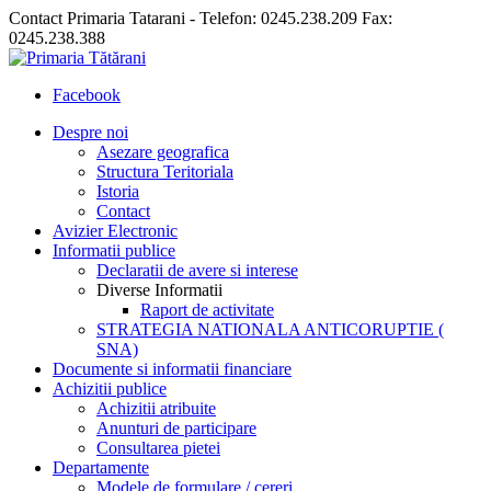
Contact Primaria Tatarani - Telefon: 0245.238.209 Fax:
0245.238.388
Facebook
Despre noi
Asezare geografica
Structura Teritoriala
Istoria
Contact
Avizier Electronic
Informatii publice
Declaratii de avere si interese
Diverse Informatii
Raport de activitate
STRATEGIA NATIONALA ANTICORUPTIE (
SNA)
Documente si informatii financiare
Achizitii publice
Achizitii atribuite
Anunturi de participare
Consultarea pietei
Departamente
Modele de formulare / cereri