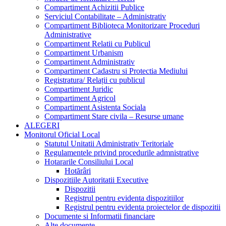
Compartiment Achizitii Publice
Serviciul Contabilitate – Administrativ
Compartiment Biblioteca Monitorizare Proceduri
Administrative
Compartiment Relatii cu Publicul
Compartiment Urbanism
Compartiment Administrativ
Compartiment Cadastru si Protectia Mediului
Registratura/ Relații cu publicul
Compartiment Juridic
Compartiment Agricol
Compartiment Asistenta Sociala
Compartiment Stare civila – Resurse umane
ALEGERI
Monitorul Oficial Local
Statutul Unitatii Administrativ Teritoriale
Regulamentele privind procedurile admnistrative
Hotararile Consiliului Local
Hotărâri
Dispozitiile Autoritatii Executive
Dispozitii
Registrul pentru evidenta dispozitiilor
Registrul pentru evidenta proiectelor de dispozitii
Documente si Informatii financiare
Alte documente