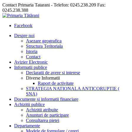
Contact Primaria Tatarani - Telefon: 0245.238.209 Fax:
0245.238.388
Facebook
Despre noi
Asezare geografica
Structura Teritoriala
Istoria
Contact
Avizier Electronic
Informatii publice
Declaratii de avere si interese
Diverse Informatii
Raport de activitate
STRATEGIA NATIONALA ANTICORUPTIE (
SNA)
Documente si informatii financiare
Achizitii publice
Achizitii atribuite
Anunturi de participare
Consultarea pietei
Departamente
Modele de formulare / cereri