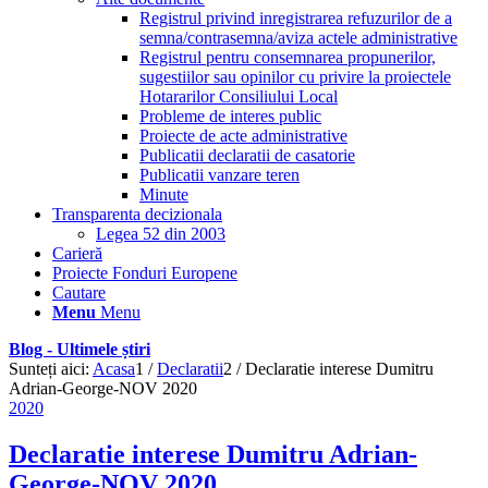
Registrul privind inregistrarea refuzurilor de a
semna/contrasemna/aviza actele administrative
Registrul pentru consemnarea propunerilor,
sugestiilor sau opinilor cu privire la proiectele
Hotararilor Consiliului Local
Probleme de interes public
Proiecte de acte administrative
Publicatii declaratii de casatorie
Publicatii vanzare teren
Minute
Transparenta decizionala
Legea 52 din 2003
Carieră
Proiecte Fonduri Europene
Cautare
Menu
Menu
Blog - Ultimele știri
Sunteți aici:
Acasa
1
/
Declaratii
2
/
Declaratie interese Dumitru
Adrian-George-NOV 2020
2020
Declaratie interese Dumitru Adrian-
George-NOV 2020