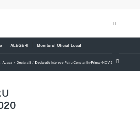
e
ALEGERI
Monitorul Oficial Local
:
Acasa
/
Declaratii
/
Declaratie interese Patru Constantin-Primar-NOV 2020
RU
020