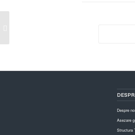
Declaratie interese Patru Constantin-
fost primar-NOV 2020
DESPR
Despre no
Asezare g
Structura T