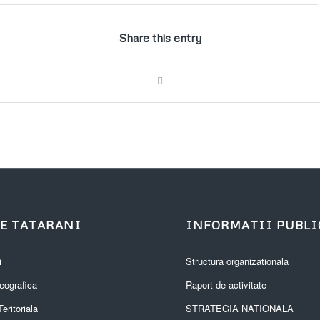
Share this entry
E TATARANI
INFORMATII PUBLI
i
Structura organizationala
eografica
Raport de activitate
eritoriala
STRATEGIA NATIONALA