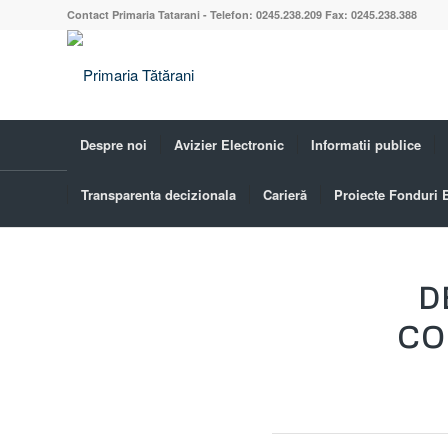
Contact Primaria Tatarani - Telefon: 0245.238.209 Fax: 0245.238.388
Despre noi
Avizier Electronic
Informatii publice
Transparenta decizionala
Carieră
Proiecte Fonduri
Blog - Ultimele știri
D
CO