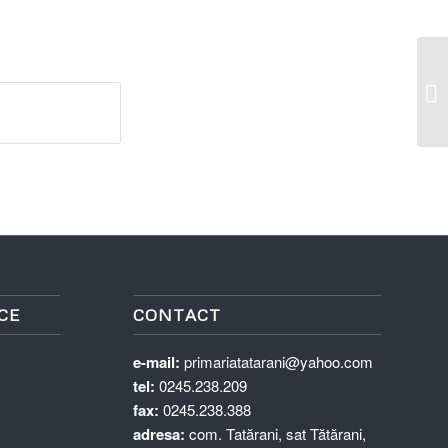
De
NO
CE
CONTACT
e-mail:
primariatatarani@yahoo.com
tel:
0245.238.209
fax:
0245.238.388
adresa:
com. Tatărani, sat Tătărani,