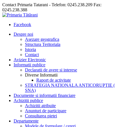
Contact Primaria Tatarani - Telefon: 0245.238.209 Fax:
0245.238.388
Facebook
Despre noi
Asezare geografica
Structura Teritoriala
Istoria
Contact
Avizier Electronic
Informatii publice
Declaratii de avere si interese
Diverse Informatii
Raport de activitate
STRATEGIA NATIONALA ANTICORUPTIE (
SNA)
Documente si informatii financiare
Achizitii publice
Achizitii atribuite
Anunturi de participare
Consultarea pietei
Departamente
Modele de formulare / cereri