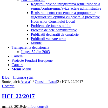
Registrul privind inregistrarea refuzurilor de a
semna/contrasemna/aviza actele administrative
Registrul pentru consemnarea propunerilor,
sugestiilor sau opinilor cu privire la proiectele
Hotararilor Consiliului Local
Probleme de interes public
Proiecte de acte administrative
Publicatii declaratii de casatorie
Publicatii vanzare teren
Minute
Transparenta decizionala
Legea 52 din 2003
Carieră
Proiecte Fonduri Europene
Cautare
Menu
Menu
Blog - Ultimele știri
Sunteți aici:
Acasa
1
/
Consiliu Local
2
/
HCL 22/2017
Hotarari
HCL 22/2017
mai 23, 2019
/
de
infobitconsult