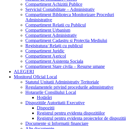
Compartiment Achizitii Publice
Serviciul Contabilitate – Administrativ
Compartiment Biblioteca Monitorizare Proceduri
Administrative
Compartiment Relatii cu Publicul
Compartiment Urbanism
Compartiment Administrativ
Compartiment Cadastru si Protectia Mediului
Registratura/ Relații cu publicul
Compartiment Juridic
Compartiment Agricol
Compartiment Asistenta Sociala
Compartiment Stare civila – Resurse umane
ALEGERI
Monitorul Oficial Local
Statutul Unitatii Administrativ Teritoriale
Regulamentele privind procedurile admnistrative
Hotararile Consiliului Local
Hotărâri
Dispozitiile Autoritatii Executive
Dispozitii
Registrul pentru evidenta dispozitiilor
Registrul pentru evidenta proiectelor de dispozitii
Documente si Informatii financiare
Alte documente