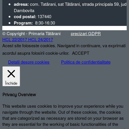
adresa:
com. Tatărani, sat Tătărani, strada principala 59, jud
Dambovita
cod postal:
137440
Program:
8:30-16:30
© Copyright - Primaria Tătărani
precizari GDPR
HCL 22/2017
HCL 24/2017
Acest site foloseste cookies. Navigand in continuare, va exprimati
acordul asupra folosirii cookie-urilor.
ACCEPT
Detalii despre cookies
Politica de confidentialitate
Închide
Privacy Overview
This website uses cookies to improve your experience while you
navigate through the website. Out of these cookies, the cookies
that are categorized as necessary are stored on your browser as
they are essential for the working of basic functionalities of the