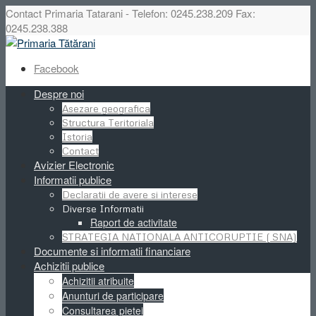
Contact Primaria Tatarani - Telefon: 0245.238.209 Fax:
0245.238.388
Facebook
Despre noi
Asezare geografica
Structura Teritoriala
Istoria
Contact
Avizier Electronic
Informatii publice
Declaratii de avere si interese
Diverse Informatii
Raport de activitate
STRATEGIA NATIONALA ANTICORUPTIE ( SNA)
Documente si informatii financiare
Achizitii publice
Achizitii atribuite
Anunturi de participare
Consultarea pietei