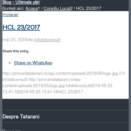
Blog - Ultimele știri
Sunteți aici:
Acasa
1
/
Consiliu Local
2
/
HCL 23/2017
Hotarari
HCL 23/2017
/
mai 23, 2019
de
infobitconsult
Share this entry
Share on WhatsApp
http://primariatatarani.ro/wp-content/uploads/2019/05/logo.jpg
0
0
infobitconsult
http://primariatatarani.ro/wp-
content/uploads/2019/05/logo.jpg
infobitconsult
2019-05-23
13:41:16
2019-05-23 13:41:16
HCL 23/2017
Despre Tatarani