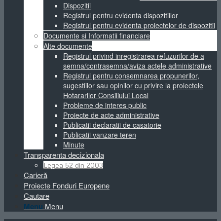
Dispozitii
Registrul pentru evidenta dispozitiilor
Registrul pentru evidenta proiectelor de dispozitii
Documente si Informatii financiare
Alte documente
Registrul privind inregistrarea refuzurilor de a
semna/contrasemna/aviza actele administrative
Registrul pentru consemnarea propunerilor,
sugestiilor sau opinilor cu privire la proiectele
Hotararilor Consiliului Local
Probleme de interes public
Proiecte de acte administrative
Publicatii declaratii de casatorie
Publicatii vanzare teren
Minute
Transparenta decizionala
Legea 52 din 2003
Carieră
Proiecte Fonduri Europene
Cautare
Menu
Menu