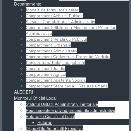
Departamente
Modele de formulare / cereri
Compartiment Achizitii Publice
Serviciul Contabilitate – Administrativ
Compartiment Biblioteca Monitorizare Proceduri
Administrative
Compartiment Relatii cu Publicul
Compartiment Urbanism
Compartiment Administrativ
Compartiment Cadastru si Protectia Mediului
Registratura/ Relații cu publicul
Compartiment Juridic
Compartiment Agricol
Compartiment Asistenta Sociala
Compartiment Stare civila – Resurse umane
ALEGERI
Monitorul Oficial Local
Statutul Unitatii Administrativ Teritoriale
Regulamentele privind procedurile admnistrative
Hotararile Consiliului Local
Hotărâri
Dispozitiile Autoritatii Executive