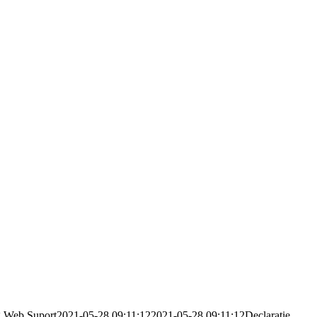
g
Web Suport
2021-05-28 09:11:12
2021-05-28 09:11:12
Declaratie