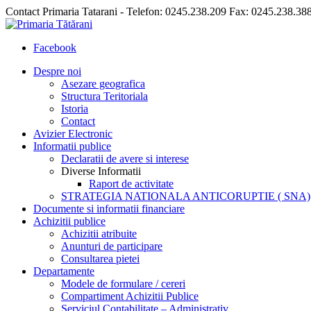
Contact Primaria Tatarani - Telefon: 0245.238.209 Fax: 0245.238.38
Facebook
Despre noi
Asezare geografica
Structura Teritoriala
Istoria
Contact
Avizier Electronic
Informatii publice
Declaratii de avere si interese
Diverse Informatii
Raport de activitate
STRATEGIA NATIONALA ANTICORUPTIE ( SNA)
Documente si informatii financiare
Achizitii publice
Achizitii atribuite
Anunturi de participare
Consultarea pietei
Departamente
Modele de formulare / cereri
Compartiment Achizitii Publice
Serviciul Contabilitate – Administrativ