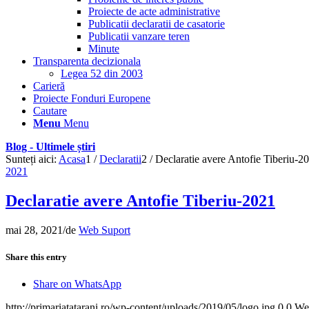
Proiecte de acte administrative
Publicatii declaratii de casatorie
Publicatii vanzare teren
Minute
Transparenta decizionala
Legea 52 din 2003
Carieră
Proiecte Fonduri Europene
Cautare
Menu
Menu
Blog - Ultimele știri
Sunteți aici:
Acasa
1
/
Declaratii
2
/
Declaratie avere Antofie Tiberiu-2
2021
Declaratie avere Antofie Tiberiu-2021
mai 28, 2021
/
de
Web Suport
Share this entry
Share on WhatsApp
http://primariatatarani.ro/wp-content/uploads/2019/05/logo.jpg
0
0
We