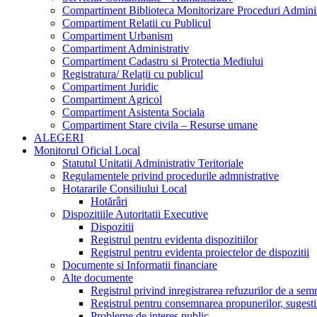
Compartiment Biblioteca Monitorizare Proceduri Adminis
Compartiment Relatii cu Publicul
Compartiment Urbanism
Compartiment Administrativ
Compartiment Cadastru si Protectia Mediului
Registratura/ Relații cu publicul
Compartiment Juridic
Compartiment Agricol
Compartiment Asistenta Sociala
Compartiment Stare civila – Resurse umane
ALEGERI
Monitorul Oficial Local
Statutul Unitatii Administrativ Teritoriale
Regulamentele privind procedurile admnistrative
Hotararile Consiliului Local
Hotărâri
Dispozitiile Autoritatii Executive
Dispozitii
Registrul pentru evidenta dispozitiilor
Registrul pentru evidenta proiectelor de dispozitii
Documente si Informatii financiare
Alte documente
Registrul privind inregistrarea refuzurilor de a se
Registrul pentru consemnarea propunerilor, sugestiil
Probleme de interes public