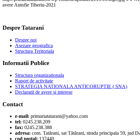
avere Antofie Tiberiu-2021
Despre Tatarani
Despre noi
Asezare geografica
Structura Teritoriala
Informatii Publice
Structura organizationala
Raport de activitate
STRATEGIA NATIONALA ANTICORUPTIE ( SNA)
Declaratii de avere si interese
Contact
e-mail:
primariatatarani@yahoo.com
tel:
0245.238.209
fax:
0245.238.388
adresa:
com. Tatărani, sat Tătărani, strada principala 59, jud 
cod postal:
137440