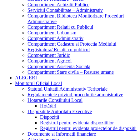
Compartiment Achizitii Publice
Serviciul Contabilitate – Administrativ
Compartiment Biblioteca Monitorizare Proceduri
Administrative
Compartiment Relatii cu Publicul
Compartiment Urbanism
Compartiment Administrativ
Compartiment Cadastru si Protectia Mediului
Registratura/ Relații cu publicul
Compartiment Juridic
Compartiment Agricol
Compartiment Asistenta Sociala
Compartiment Stare civila – Resurse umane
ALEGERI
Monitorul Oficial Local
Statutul Unitatii Administrativ Teritoriale
Regulamentele privind procedurile admnistrative
Hotararile Consiliului Local
Hotărâri
Dispozitiile Autoritatii Executive
Dispozitii
Registrul pentru evidenta dispozitiilor
Registrul pentru evidenta proiectelor de dispozitii
Documente si Informatii financiare
Alte documente