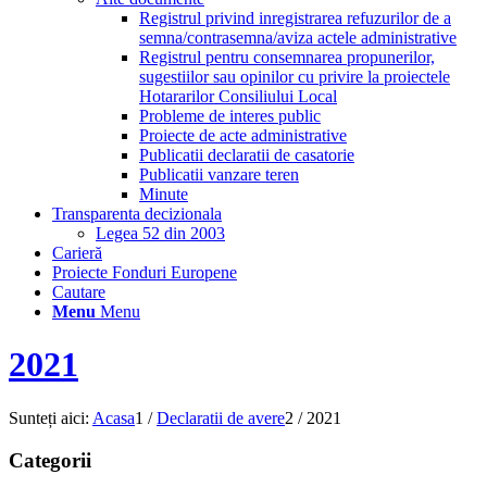
Registrul privind inregistrarea refuzurilor de a
semna/contrasemna/aviza actele administrative
Registrul pentru consemnarea propunerilor,
sugestiilor sau opinilor cu privire la proiectele
Hotararilor Consiliului Local
Probleme de interes public
Proiecte de acte administrative
Publicatii declaratii de casatorie
Publicatii vanzare teren
Minute
Transparenta decizionala
Legea 52 din 2003
Carieră
Proiecte Fonduri Europene
Cautare
Menu
Menu
2021
Sunteți aici:
Acasa
1
/
Declaratii de avere
2
/
2021
Categorii