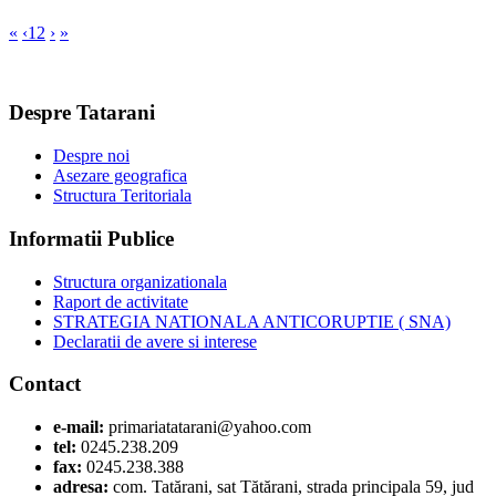
«
‹
1
2
›
»
Despre Tatarani
Despre noi
Asezare geografica
Structura Teritoriala
Informatii Publice
Structura organizationala
Raport de activitate
STRATEGIA NATIONALA ANTICORUPTIE ( SNA)
Declaratii de avere si interese
Contact
e-mail:
primariatatarani@yahoo.com
tel:
0245.238.209
fax:
0245.238.388
adresa:
com. Tatărani, sat Tătărani, strada principala 59, jud