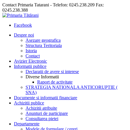
Contact Primaria Tatarani - Telefon: 0245.238.209 Fax:
0245.238.388
Facebook
Despre noi
Asezare geografica
Structura Teritoriala
Istoria
Contact
Avizier Electronic
Informatii publice
Declaratii de avere si interese
Diverse Informatii
Raport de activitate
STRATEGIA NATIONALA ANTICORUPTIE (
SNA)
Documente si informatii financiare
Achizitii publice
Achizitii atribuite
Anunturi de participare
Consultarea pietei
Departamente
Modele de formulare / cereri