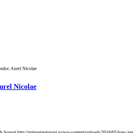
ondoc Aurel Nicolae
urel Nicolae
b Suport
http://primariatatarani.ro/wp-content/uploads/2019/05/logo.jp