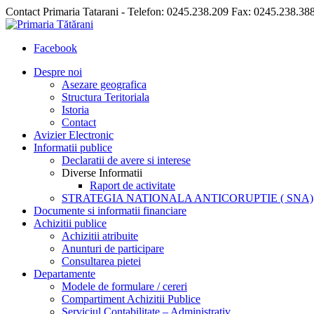
Contact Primaria Tatarani - Telefon: 0245.238.209 Fax: 0245.238.38
Facebook
Despre noi
Asezare geografica
Structura Teritoriala
Istoria
Contact
Avizier Electronic
Informatii publice
Declaratii de avere si interese
Diverse Informatii
Raport de activitate
STRATEGIA NATIONALA ANTICORUPTIE ( SNA)
Documente si informatii financiare
Achizitii publice
Achizitii atribuite
Anunturi de participare
Consultarea pietei
Departamente
Modele de formulare / cereri
Compartiment Achizitii Publice
Serviciul Contabilitate – Administrativ