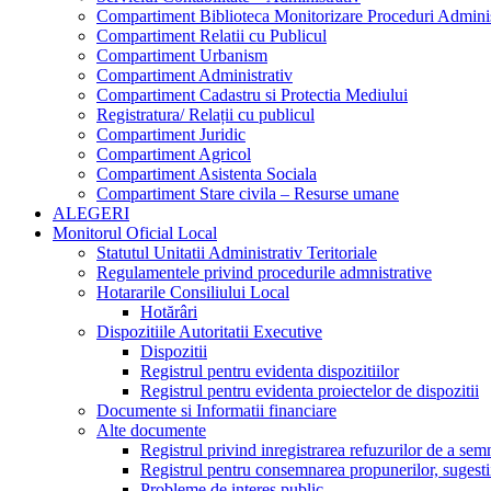
Compartiment Biblioteca Monitorizare Proceduri Adminis
Compartiment Relatii cu Publicul
Compartiment Urbanism
Compartiment Administrativ
Compartiment Cadastru si Protectia Mediului
Registratura/ Relații cu publicul
Compartiment Juridic
Compartiment Agricol
Compartiment Asistenta Sociala
Compartiment Stare civila – Resurse umane
ALEGERI
Monitorul Oficial Local
Statutul Unitatii Administrativ Teritoriale
Regulamentele privind procedurile admnistrative
Hotararile Consiliului Local
Hotărâri
Dispozitiile Autoritatii Executive
Dispozitii
Registrul pentru evidenta dispozitiilor
Registrul pentru evidenta proiectelor de dispozitii
Documente si Informatii financiare
Alte documente
Registrul privind inregistrarea refuzurilor de a se
Registrul pentru consemnarea propunerilor, sugestiil
Probleme de interes public