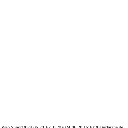
g
Web Suport
2024-06-20 16:10:20
2024-06-20 16:10:20
Declaratie de