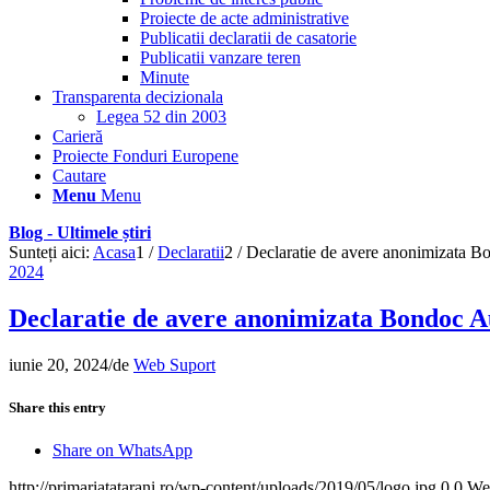
Proiecte de acte administrative
Publicatii declaratii de casatorie
Publicatii vanzare teren
Minute
Transparenta decizionala
Legea 52 din 2003
Carieră
Proiecte Fonduri Europene
Cautare
Menu
Menu
Blog - Ultimele știri
Sunteți aici:
Acasa
1
/
Declaratii
2
/
Declaratie de avere anonimizata B
2024
Declaratie de avere anonimizata Bondoc A
iunie 20, 2024
/
de
Web Suport
Share this entry
Share on WhatsApp
http://primariatatarani.ro/wp-content/uploads/2019/05/logo.jpg
0
0
We