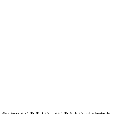
g
Web Suport
2024-06-20 16:09:33
2024-06-20 16:09:33
Declaratie de