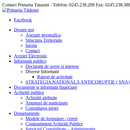
Contact Primaria Tatarani - Telefon: 0245.238.209 Fax: 0245.238.38
Facebook
Despre noi
Asezare geografica
Structura Teritoriala
Istoria
Contact
Avizier Electronic
Informatii publice
Declaratii de avere si interese
Diverse Informatii
Raport de activitate
STRATEGIA NATIONALA ANTICORUPTIE ( SNA)
Documente si informatii financiare
Achizitii publice
Achizitii atribuite
Anunturi de participare
Consultarea pietei
Departamente
Modele de formulare / cereri
Compartiment Achizitii Publice
Serviciul Contabilitate – Administrativ