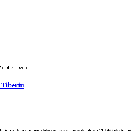
Antofie Tiberiu
 Tiberiu
b Suport
http://primariatatarani.ro/wp-content/uploads/2019/05/logo.jp