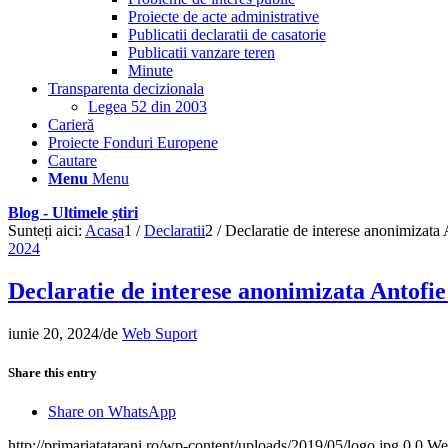
Proiecte de acte administrative
Publicatii declaratii de casatorie
Publicatii vanzare teren
Minute
Transparenta decizionala
Legea 52 din 2003
Carieră
Proiecte Fonduri Europene
Cautare
Menu
Menu
Blog - Ultimele știri
Sunteți aici:
Acasa
1
/
Declaratii
2
/
Declaratie de interese anonimizata 
2024
Declaratie de interese anonimizata Antofie
iunie 20, 2024
/
de
Web Suport
Share this entry
Share on WhatsApp
http://primariatatarani.ro/wp-content/uploads/2019/05/logo.jpg
0
0
We