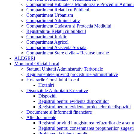
Compartiment Biblioteca Monitorizare Proceduri Adminis
Compartiment Relatii cu Publicul
Compartiment Urbanism
Compartiment Administrativ
Compartiment Cadastru si Protectia Mediului
Registratura/ Relații cu publicul
Compartiment Juridic
Compartiment Agricol
Compartiment Asistenta Sociala
Compartiment Stare civila – Resurse umane
ALEGERI
Monitorul Oficial Local
Statutul Unitatii Administrativ Teritoriale
Regulamentele privind procedurile admnistrative
Hotararile Consiliului Local
Hotărâri
Dispozitiile Autoritatii Executive
Dispozitii
Registrul pentru evidenta dispozitiilor
Registrul pentru evidenta proiectelor de dispozitii
Documente si Informatii financiare
Alte documente
Registrul privind inregistrarea refuzurilor de a se
Registrul pentru consemnarea propunerilor, sugestiil
Probleme de interes public