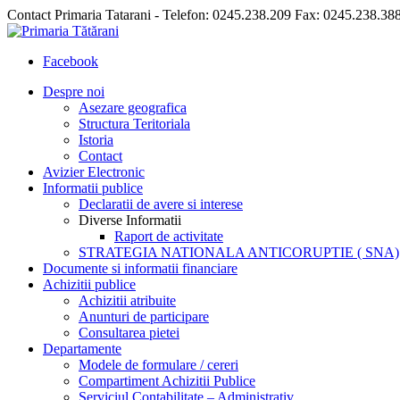
Contact Primaria Tatarani - Telefon: 0245.238.209 Fax: 0245.238.38
Facebook
Despre noi
Asezare geografica
Structura Teritoriala
Istoria
Contact
Avizier Electronic
Informatii publice
Declaratii de avere si interese
Diverse Informatii
Raport de activitate
STRATEGIA NATIONALA ANTICORUPTIE ( SNA)
Documente si informatii financiare
Achizitii publice
Achizitii atribuite
Anunturi de participare
Consultarea pietei
Departamente
Modele de formulare / cereri
Compartiment Achizitii Publice
Serviciul Contabilitate – Administrativ