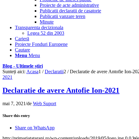
Proiecte de acte administrative
Publicatii declaratii de casatorie
Publicatii vanzare teren
Minute
Transparenta decizionala
Legea 52 din 2003
Carieră
Proiecte Fonduri Europene
Cautare
Menu
Menu
Blog - Ultimele știri
Sunteți aici:
Acasa
1
/
Declaratii
2
/
Declaratie de avere Antofie Ion-20
2021
Declaratie de avere Antofie Ion-2021
mai 7, 2021
/
de
Web Suport
Share this entry
Share on WhatsApp
http://primariatatarani.ro/wp-content/uploads/2019/05/logo.jpg
0
0
We