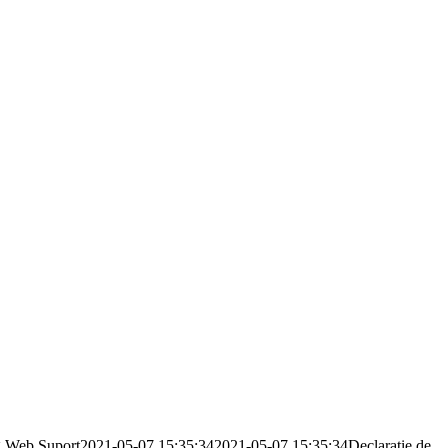
g
Web Suport
2021-05-07 15:35:34
2021-05-07 15:35:34
Declaratie de