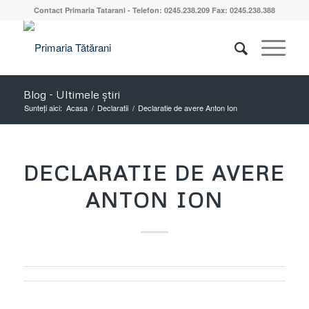
Contact Primaria Tatarani - Telefon: 0245.238.209 Fax: 0245.238.388
Blog - Ultimele știri
Sunteți aici:
Acasa
/
Declaratii
/
Declaratie de avere Anton Ion
DECLARATIE DE AVERE
ANTON ION