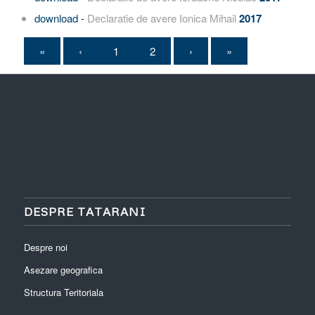
download -
Declaratie de avere Ionica Mihail
2017
«
‹
1
2
›
»
DESPRE TATARANI
Despre noi
Asezare geografica
Structura Teritoriala