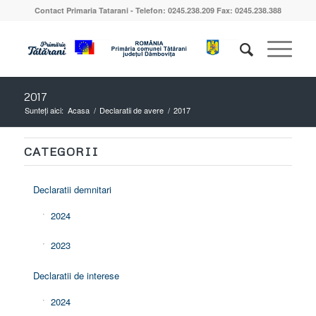
Contact Primaria Tatarani - Telefon: 0245.238.209 Fax: 0245.238.388
2017
Sunteți aici:
Acasa
/
Declaratii de avere
/
2017
CATEGORII
Declaratii demnitari
2024
2023
Declaratii de interese
2024