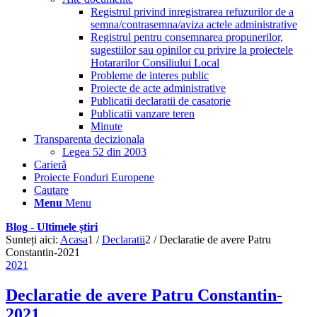
Registrul privind inregistrarea refuzurilor de a
semna/contrasemna/aviza actele administrative
Registrul pentru consemnarea propunerilor,
sugestiilor sau opinilor cu privire la proiectele
Hotararilor Consiliului Local
Probleme de interes public
Proiecte de acte administrative
Publicatii declaratii de casatorie
Publicatii vanzare teren
Minute
Transparenta decizionala
Legea 52 din 2003
Carieră
Proiecte Fonduri Europene
Cautare
Menu
Menu
Blog - Ultimele știri
Sunteți aici:
Acasa
1
/
Declaratii
2
/
Declaratie de avere Patru
Constantin-2021
2021
Declaratie de avere Patru Constantin-
2021