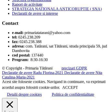
Raport de activitate
STRATEGIA NATIONALA ANTICORUPTIE ( SNA)
Declaratii de avere si interese
Contact
e-mail:
primariatatarani@yahoo.com
tel:
0245.238.209
fax:
0245.238.388
adresa:
com. Tatărani, sat Tătărani, strada principala 59, jud
Dambovita
cod postal:
137440
Program:
8:30-16:30
© Copyright - Primaria Tătărani
precizari GDPR
Declaratie de avere Radu Florina-2021
Declaratie de avere Nita
Catalina-Maria-2021
Acest site foloseste cookies. Navigand in continuare, va exprimati
acordul asupra folosirii cookie-urilor.
ACCEPT
Detalii despre cookies
Politica de confidentialitate