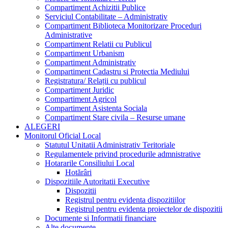
Compartiment Achizitii Publice
Serviciul Contabilitate – Administrativ
Compartiment Biblioteca Monitorizare Proceduri
Administrative
Compartiment Relatii cu Publicul
Compartiment Urbanism
Compartiment Administrativ
Compartiment Cadastru si Protectia Mediului
Registratura/ Relații cu publicul
Compartiment Juridic
Compartiment Agricol
Compartiment Asistenta Sociala
Compartiment Stare civila – Resurse umane
ALEGERI
Monitorul Oficial Local
Statutul Unitatii Administrativ Teritoriale
Regulamentele privind procedurile admnistrative
Hotararile Consiliului Local
Hotărâri
Dispozitiile Autoritatii Executive
Dispozitii
Registrul pentru evidenta dispozitiilor
Registrul pentru evidenta proiectelor de dispozitii
Documente si Informatii financiare
Alte documente