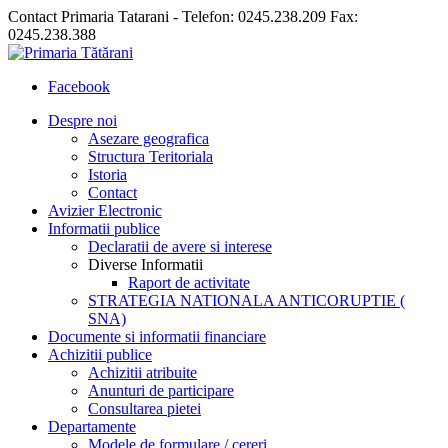
Contact Primaria Tatarani - Telefon: 0245.238.209 Fax:
0245.238.388
Facebook
Despre noi
Asezare geografica
Structura Teritoriala
Istoria
Contact
Avizier Electronic
Informatii publice
Declaratii de avere si interese
Diverse Informatii
Raport de activitate
STRATEGIA NATIONALA ANTICORUPTIE (
SNA)
Documente si informatii financiare
Achizitii publice
Achizitii atribuite
Anunturi de participare
Consultarea pietei
Departamente
Modele de formulare / cereri